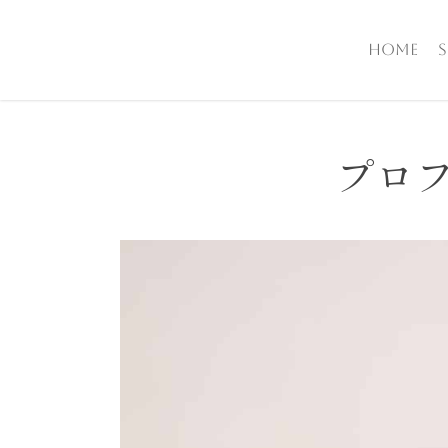
Skip
to
Home
S
main
content
プロフ